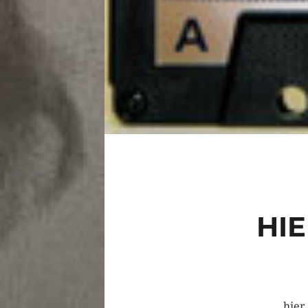
HI
hier