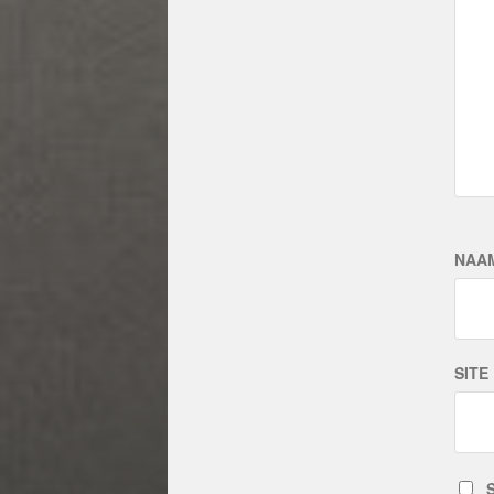
NAA
SITE
S