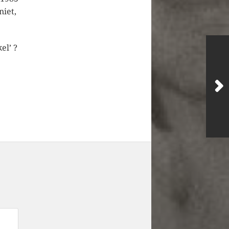
niet,
el’ ?