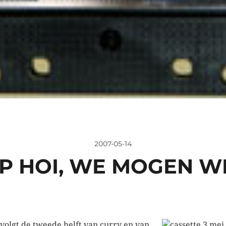
2007-05-14
EP HOI, WE MOGEN W
 volgt de tweede helft van curry en van