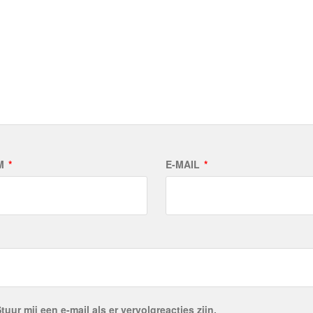
M
*
E-MAIL
*
tuur mij een e-mail als er vervolgreacties zijn.