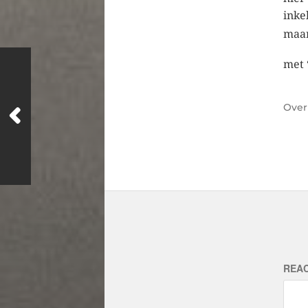
inke
maar
met 
Ove
REAC